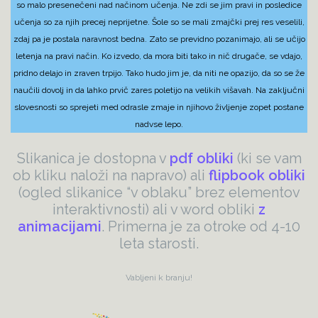
so malo presenečeni nad načinom učenja. Ne zdi se jim pravi in posledice
učenja so za njih precej neprijetne. Šole so se mali zmajčki prej res veselili,
zdaj pa je postala naravnost bedna. Zato se previdno pozanimajo, ali se učijo
letenja na pravi način. Ko izvedo, da mora biti tako in nič drugače, se vdajo,
pridno delajo in zraven trpijo. Tako hudo jim je, da niti ne opazijo, da so se že
naučili dovolj in da lahko prvič zares poletijo na velikih višavah. Na zaključni
slovesnosti so sprejeti med odrasle zmaje in njihovo življenje zopet postane
nadvse lepo.
Slikanica je dostopna v
pdf obliki
(ki se vam
ob kliku naloži na napravo) ali
flipbook obliki
(ogled slikanice “v oblaku” brez elementov
interaktivnosti) ali v word obliki
z
animacijami
. Primerna je za otroke od 4-10
leta starosti.
Vabljeni k branju!