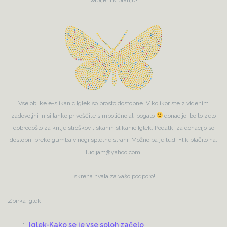
Vse oblike e-slikanic Iglek so prosto dostopne. V kolikor ste z videnim
zadovoljni in si lahko privoščite simbolično ali bogato
donacijo, bo to zelo
dobrodošlo za kritje stroškov tiskanih slikanic Iglek. Podatki za donacijo so
dostopni preko gumba v nogi spletne strani. Možno pa je tudi Flik plačilo na:
lucijam@yahoo.com.
Iskrena hvala za vašo podporo!
Zbirka Iglek:
Iglek-Kako se je vse sploh začelo