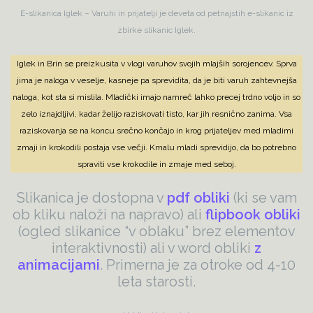
E-slikanica Iglek – Varuhi in prijatelji je deveta od petnajstih e-slikanic iz
zbirke slikanic Iglek.
Iglek in Brin se preizkusita v vlogi varuhov svojih mlajših sorojencev. Sprva
jima je naloga v veselje, kasneje pa sprevidita, da je biti varuh zahtevnejša
naloga, kot sta si mislila. Mladički imajo namreč lahko precej trdno voljo in so
zelo iznajdljivi, kadar želijo raziskovati tisto, kar jih resnično zanima. Vsa
raziskovanja se na koncu srečno končajo in krog prijateljev med mladimi
zmaji in krokodili postaja vse večji. Kmalu mladi sprevidijo, da bo potrebno
spraviti vse krokodile in zmaje med seboj.
Slikanica je dostopna v
pdf obliki
(ki se vam
ob kliku naloži na napravo) ali
flipbook obliki
(ogled slikanice “v oblaku” brez elementov
interaktivnosti) ali v word obliki
z
animacijami
. Primerna je za otroke od 4-10
leta starosti.