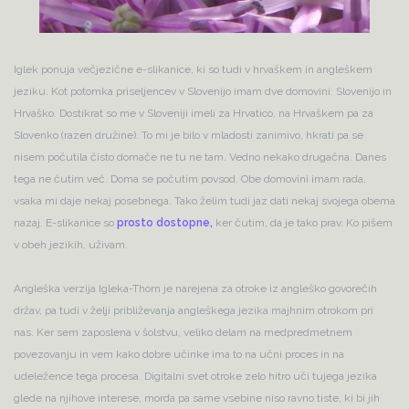
Iglek ponuja večjezične e-slikanice, ki so tudi v hrvaškem in angleškem
jeziku. Kot potomka priseljencev v Slovenijo imam dve domovini: Slovenijo in
Hrvaško. Dostikrat so me v Sloveniji imeli za Hrvatico, na Hrvaškem pa za
Slovenko (razen družine). To mi je bilo v mladosti zanimivo, hkrati pa se
nisem počutila čisto domače ne tu ne tam. Vedno nekako drugačna. Danes
tega ne čutim več. Doma se počutim povsod. Obe domovini imam rada,
vsaka mi daje nekaj posebnega. Tako želim tudi jaz dati nekaj svojega obema
nazaj. E-slikanice so
prosto dostopne,
ker čutim, da je tako prav. Ko pišem
v obeh jezikih, uživam.
Angleška verzija Igleka-Thorn je narejena za otroke iz angleško govorečih
držav, pa tudi v želji približevanja angleškega jezika majhnim otrokom pri
nas. Ker sem zaposlena v šolstvu, veliko delam na medpredmetnem
povezovanju in vem kako dobre učinke ima to na učni proces in na
udeležence tega procesa. Digitalni svet otroke zelo hitro uči tujega jezika
glede na njihove interese, morda pa same vsebine niso ravno tiste, ki bi jih