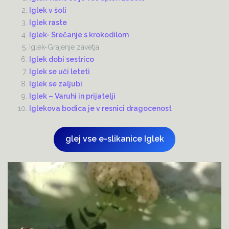
Iglek v šoli
Iglek raste
Iglek- Srečanje s krokodilom
Iglek-Grajenje zavetja
Iglek dobi sestrico
Iglek se uči leteti
Iglek se zaljubi
Iglek – Varuhi in prijatelji
Iglekova bodica je v resnici dragocenost
glej vse e-slikanice Iglek