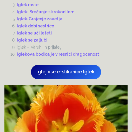
Iglek raste
Iglek- Srečanje s krokodilom
Iglek-Grajenje zavetja
Iglek dobi sestrico
Iglek se uči leteti
Iglek se zaljubi
Iglek – Varuhi in prijatelji
Iglekova bodica je v resnici dragocenost
glej vse e-slikanice Iglek