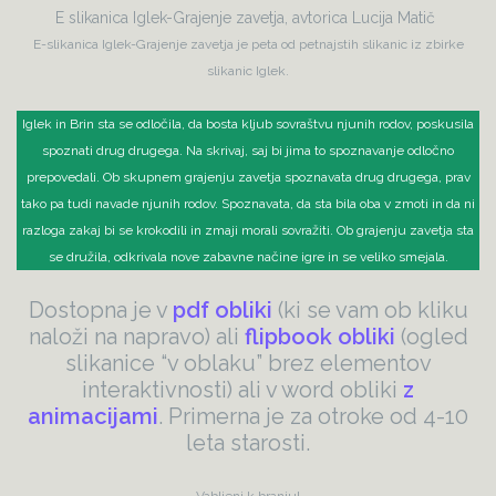
E slikanica Iglek-Grajenje zavetja, avtorica Lucija Matič
E-slikanica Iglek-Grajenje zavetja je peta od petnajstih slikanic iz zbirke
slikanic Iglek.
Iglek in Brin sta se odločila, da bosta kljub sovraštvu njunih rodov, poskusila
spoznati drug drugega. Na skrivaj, saj bi jima to spoznavanje odločno
prepovedali. Ob skupnem grajenju zavetja spoznavata drug drugega, prav
tako pa tudi navade njunih rodov. Spoznavata, da sta bila oba v zmoti in da ni
razloga zakaj bi se krokodili in zmaji morali sovražiti. Ob grajenju zavetja sta
se družila, odkrivala nove zabavne načine igre in se veliko smejala.
Dostopna je v
pdf obliki
(ki se vam ob kliku
naloži na napravo) ali
flipbook obliki
(ogled
slikanice “v oblaku” brez elementov
interaktivnosti) ali v word obliki
z
animacijami
. Primerna je za otroke od 4-10
leta starosti.
Vabljeni k branju!