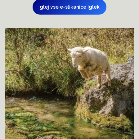
glej vse e-slikanice Iglek