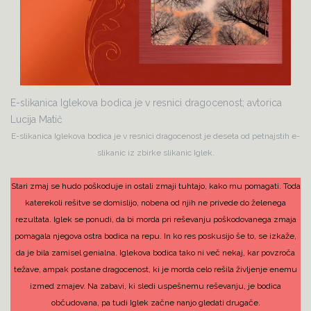
E-slikanica Iglekova bodica je v resnici dragocenost; avtorica
Lucija Matič
E-slikanica Iglekova bodica je v resnici dragocenost je deseta od petnajstih e-
slikanic iz zbirke slikanic Iglek.
Stari zmaj se hudo poškoduje in ostali zmaji tuhtajo, kako mu pomagati. Toda
katerekoli rešitve se domislijo, nobena od njih ne privede do želenega
rezultata. Iglek se ponudi, da bi morda pri reševanju poškodovanega zmaja
pomagala njegova ostra bodica na repu. In ko res poskusijo še to, se izkaže,
da je bila zamisel genialna. Iglekova bodica tako ni več nekaj, kar povzroča
težave, ampak postane dragocenost, ki je morda celo rešila življenje enemu
izmed zmajev. Na zabavi, ki sledi uspešnemu reševanju, je bodica
občudovana, pa tudi Iglek začne nanjo gledati drugače.