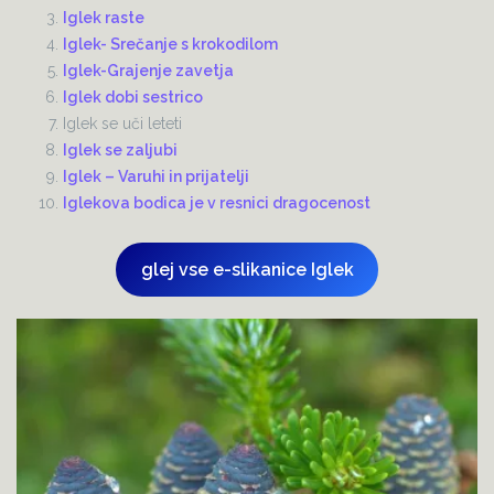
Iglek raste
Iglek- Srečanje s krokodilom
Iglek-Grajenje zavetja
Iglek dobi sestrico
Iglek se uči leteti
Iglek se zaljubi
Iglek – Varuhi in prijatelji
Iglekova bodica je v resnici dragocenost
glej vse e-slikanice Iglek