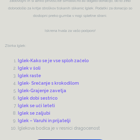
zadovoljni in si lahko privoščite simbolično ali bogato donacijo, bo to zelo
dobrodošlo za kritje stroškov tiskanih slikanic Iglek. Podatki za donacijo so
dostopni preko gumba v nogi spletne strani.
Iskrena hvala za vašo podporo!
Zbirka Iglek:
Iglek-Kako se je vse sploh začelo
Iglek v šoli
Iglek raste
Iglek- Srečanje s krokodilom
Iglek-Grajenje zavetja
Iglek dobi sestrico
Iglek se uči leteti
Iglek se zaljubi
Iglek – Varuhi in prijatelji
Iglekova bodica je v resnici dragocenost