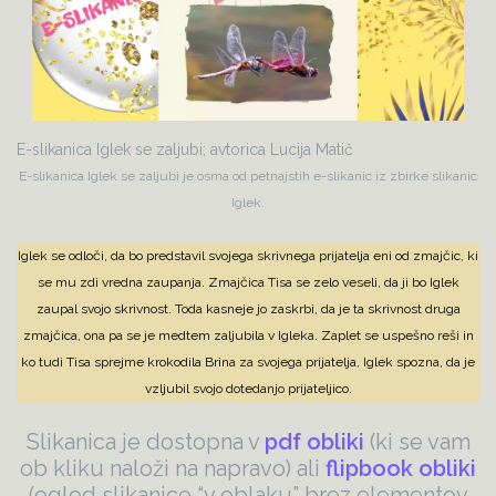
E-slikanica Iglek se zaljubi; avtorica Lucija Matič
E-slikanica Iglek se zaljubi je osma od petnajstih e-slikanic iz zbirke slikanic
Iglek.
Iglek se odloči, da bo predstavil svojega skrivnega prijatelja eni od zmajčic, ki
se mu zdi vredna zaupanja. Zmajčica Tisa se zelo veseli, da ji bo Iglek
zaupal svojo skrivnost. Toda kasneje jo zaskrbi, da je ta skrivnost druga
zmajčica, ona pa se je medtem zaljubila v Igleka. Zaplet se uspešno reši in
ko tudi Tisa sprejme krokodila Brina za svojega prijatelja, Iglek spozna, da je
vzljubil svojo dotedanjo prijateljico.
Slikanica je dostopna v
pdf obliki
(ki se vam
ob kliku naloži na napravo) ali
flipbook obliki
(ogled slikanice “v oblaku” brez elementov