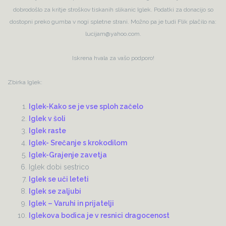
dobrodošlo za kritje stroškov tiskanih slikanic Iglek. Podatki za donacijo so
dostopni preko gumba v nogi spletne strani. Možno pa je tudi Flik plačilo na:
lucijam@yahoo.com.
Iskrena hvala za vašo podporo!
Zbirka Iglek:
Iglek-Kako se je vse sploh začelo
Iglek v šoli
Iglek raste
Iglek- Srečanje s krokodilom
Iglek-Grajenje zavetja
Iglek dobi sestrico
Iglek se uči leteti
Iglek se zaljubi
Iglek – Varuhi in prijatelji
Iglekova bodica je v resnici dragocenost