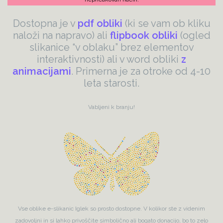
Dostopna je v
pdf obliki
(ki se vam ob kliku
naloži na napravo) ali
flipbook obliki
(ogled
slikanice “v oblaku” brez elementov
interaktivnosti) ali v word obliki
z
animacijami
. Primerna je za otroke od 4-10
leta starosti.
Vabljeni k branju!
Vse oblike e-slikanic Iglek so prosto dostopne. V kolikor ste z videnim
zadovoljni in si lahko privoščite simbolično ali bogato donacijo, bo to zelo