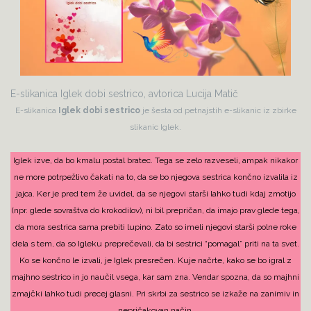
E-slikanica Iglek dobi sestrico, avtorica Lucija Matič
E-slikanica
Iglek dobi sestrico
je šesta od petnajstih e-slikanic iz zbirke
slikanic Iglek.
Iglek izve, da bo kmalu postal bratec. Tega se zelo razveseli, ampak nikakor
ne more potrpežlivo čakati na to, da se bo njegova sestrica končno izvalila iz
jajca. Ker je pred tem že uvidel, da se njegovi starši lahko tudi kdaj zmotijo
(npr. glede sovraštva do krokodilov), ni bil prepričan, da imajo prav glede tega,
da mora sestrica sama prebiti lupino. Zato so imeli njegovi starši polne roke
dela s tem, da so Igleku preprečevali, da bi sestrici “pomagal” priti na ta svet.
Ko se končno le izvali, je Iglek presrečen. Kuje načrte, kako se bo igral z
majhno sestrico in jo naučil vsega, kar sam zna. Vendar spozna, da so majhni
zmajčki lahko tudi precej glasni. Pri skrbi za sestrico se izkaže na zanimiv in
nepričakovan način.