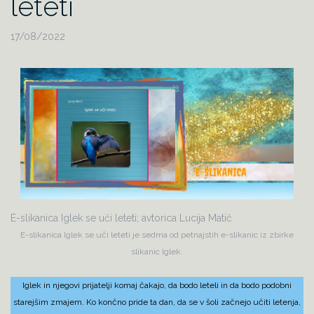
leteti
17/08/2022
E-slikanica Iglek se uči leteti; avtorica Lucija Matič
E-slikanica Iglek se uči leteti je sedma od petnajstih e-slikanic iz zbirke
slikanic Iglek.
Iglek in njegovi prijatelji komaj čakajo, da bodo leteli in da bodo podobni
starejšim zmajem. Ko končno pride ta dan, da se v šoli začnejo učiti letenja,