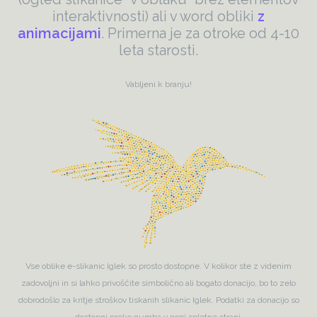
interaktivnosti) ali v word obliki
z
animacijami
. Primerna je za otroke od 4-10
leta starosti.
Vabljeni k branju!
Vse oblike e-slikanic Iglek so prosto dostopne. V kolikor ste z videnim
zadovoljni in si lahko privoščite simbolično ali bogato donacijo, bo to zelo
dobrodošlo za kritje stroškov tiskanih slikanic Iglek. Podatki za donacijo so
dostopni preko gumba v nogi spletne strani.