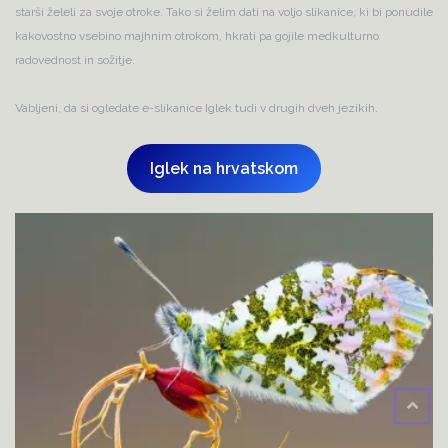
starši želeli za svoje otroke. Tako si želim dati na voljo slikanice, ki bi ponudile
kakovostno vsebino majhnim otrokom, hkrati pa gojile medkulturno
radovednost in sožitje.
Vabljeni, da si ogledate e-slikanice Iglek tudi v drugih dveh jezikih.
Iglek na hrvatskom
BACK